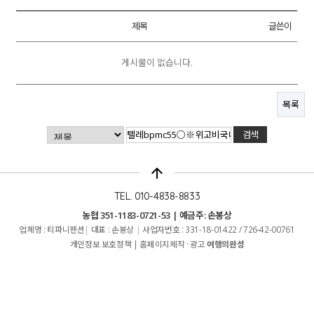
제목
글쓴이
게시물이 없습니다.
목록
arrow_upward
TEL. 010-4838-8833
농협 351-1183-0721-53 | 예금주: 손봉상
업체명 : 티파니펜션
|
대표 : 손봉상
|
사업자번호 : 331-18-01422 / 726-42-00761
개인정보 보호정책
|
홈페이지제작 · 광고
여행의완성