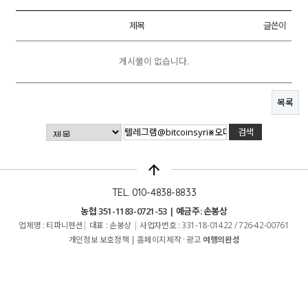
제목
글쓴이
게시물이 없습니다.
목록
arrow_upward
TEL. 010-4838-8833
농협 351-1183-0721-53 | 예금주: 손봉상
업체명 : 티파니펜션
|
대표 : 손봉상
|
사업자번호 : 331-18-01422 / 726-42-00761
개인정보 보호정책
|
홈페이지제작 · 광고
여행의완성